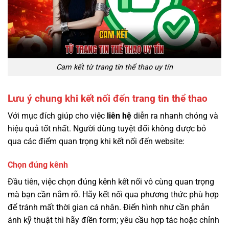
Cam kết từ trang tin thể thao uy tín
Lưu ý chung khi kết nối đến trang tin thể thao
Với mục đích giúp cho việc
liên hệ
diễn ra nhanh chóng và
hiệu quả tốt nhất. Người dùng tuyệt đối không được bỏ
qua các điểm quan trọng khi kết nối đến website:
Chọn đúng kênh
Đầu tiên, việc chọn đúng kênh kết nối vô cùng quan trọng
mà bạn cần nắm rõ. Hãy kết nối qua phương thức phù hợp
để tránh mất thời gian cá nhân. Điển hình như cần phản
ánh kỹ thuật thì hãy điền form; yêu cầu hợp tác hoặc chỉnh