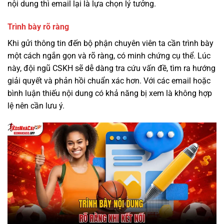
nội dung thì email lại là lựa chọn lý tưởng.
Trình bày rõ ràng
Khi gửi thông tin đến bộ phận chuyên viên ta cần trình bày
một cách ngắn gọn và rõ ràng, có minh chứng cụ thể. Lúc
này, đội ngũ CSKH sẽ dễ dàng tra cứu vấn đề, tìm ra hướng
giải quyết và phản hồi chuẩn xác hơn. Với các email hoặc
bình luận thiếu nội dung có khả năng bị xem là không hợp
lệ nên cần lưu ý.