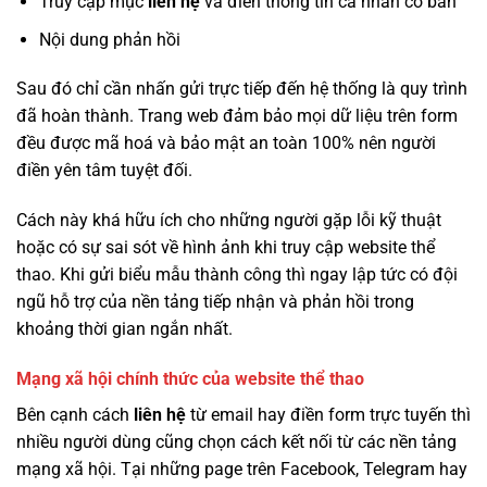
Truy cập mục
liên hệ
và điền thông tin cá nhân cơ bản
Nội dung phản hồi
Sau đó chỉ cần nhấn gửi trực tiếp đến hệ thống là quy trình
đã hoàn thành. Trang web đảm bảo mọi dữ liệu trên form
đều được mã hoá và bảo mật an toàn 100% nên người
điền yên tâm tuyệt đối.
Cách này khá hữu ích cho những người gặp lỗi kỹ thuật
hoặc có sự sai sót về hình ảnh khi truy cập website thể
thao. Khi gửi biểu mẫu thành công thì ngay lập tức có đội
ngũ hỗ trợ của nền tảng tiếp nhận và phản hồi trong
khoảng thời gian ngắn nhất.
Mạng xã hội chính thức của website thể thao
Bên cạnh cách
liên hệ
từ email hay điền form trực tuyến thì
nhiều người dùng cũng chọn cách kết nối từ các nền tảng
mạng xã hội. Tại những page trên Facebook, Telegram hay