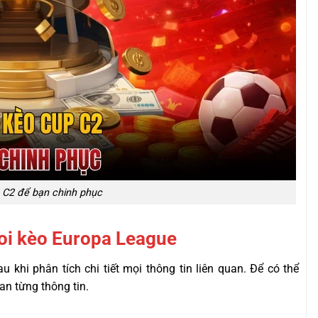
 C2 để bạn chinh phục
soi kèo Europa League
 khi phân tích chi tiết mọi thông tin liên quan. Để có thể
n từng thông tin.