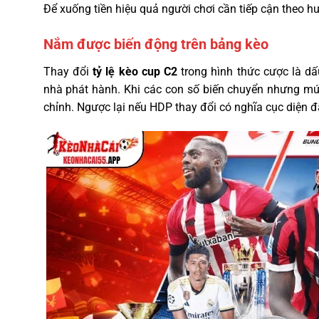
Để xuống tiền hiệu quả người chơi cần tiếp cận theo hư
Nắm được biến động trên bảng kèo
Thay đổi
tỷ lệ kèo cup C2
trong hình thức cược là d
nhà phát hành. Khi các con số biến chuyển nhưng mứ
chỉnh. Ngược lại nếu HDP thay đổi có nghĩa cục diện đã