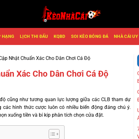
P HẠNG
LỊCH THI ĐẤU
KQBD
SOI KÈO BÓNG ĐÁ
NHÀ CÁI UY
 Cập Nhật Chuẩn Xác Cho Dân Chơi Cá Độ
huẩn Xác Cho Dân Chơi Cá Độ
g độ cũng như tương quan lực lượng giữa các CLB tham dự
ảng các hình thức cược luôn có nhiều biến động đáng chú ý.
n xuống tiền và bí kíp phân tích chọn cửa đặt.