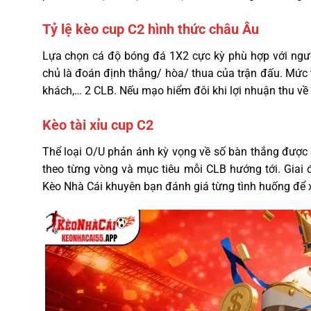
Tỷ lệ kèo cup C2 hình thức châu Âu
Lựa chọn cá độ bóng đá 1X2 cực kỳ phù hợp với ngườ
chủ là đoán định thắng/ hòa/ thua của trận đấu. Mức
khách,… 2 CLB. Nếu mạo hiểm đôi khi lợi nhuận thu về 
Kèo tài xỉu cup C2
Thể loại O/U phản ánh kỳ vọng về số bàn thắng được 
theo từng vòng và mục tiêu mỗi CLB hướng tới. Giai
Kèo Nhà Cái khuyên bạn đánh giá từng tình huống để x