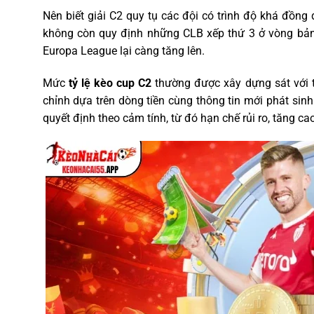
Nên biết giải C2 quy tụ các đội có trình độ khá đồng
không còn quy định những CLB xếp thứ 3 ở vòng bản
Europa League lại càng tăng lên.
Mức
tỷ lệ kèo cup C2
thường được xây dựng sát với th
chỉnh dựa trên dòng tiền cùng thông tin mới phát sin
quyết định theo cảm tính, từ đó hạn chế rủi ro, tăng ca