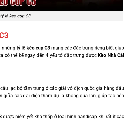
 tỷ lệ kèo cup C3
 C3
hì những
tỷ lệ kèo cup C3
mang các đặc trưng riêng biệt giúp
 ta có thể kể ngay đến 4 yếu tố đặc trưng được
Kèo Nhà Cái
câu lạc bộ tầm trung ở các giải vô địch quốc gia hàng đầu
n giữa các đại diện tham dự là không quá lớn, giúp tạo nên
3
được niêm yết khá thấp ở loại hình handicap khi rất ít các