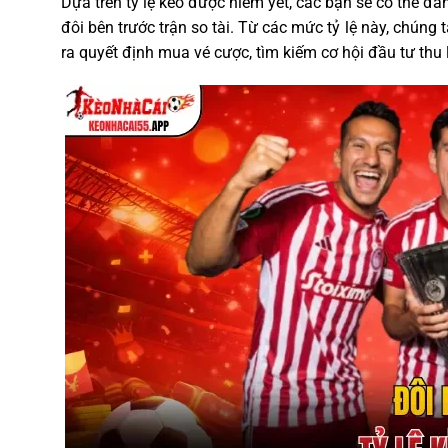
Dựa trên tỷ lệ kèo được niêm yết, các bạn sẽ có thể đ
đôi bên trước trận so tài. Từ các mức tỷ lệ này, chúng t
ra quyết định mua vé cược, tìm kiếm cơ hội đầu tư thu 