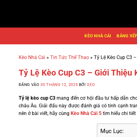
KÈO NHÀ CÁI
BẢNG XẾ
Kèo Nhà Cái
»
Tin Tức Thể Thao
»
Tỷ Lệ Kèo Cup C3 – 
Tỷ Lệ Kèo Cup C3 – Giới Thiệu 
ĐĂNG VÀO
30 THÁNG 12, 2025
BỞI
SEO
Tỷ lệ kèo cup C3
mang đến cơ hội đầu tư hấp dẫn cho
châu Âu. Giải đấu này được đánh giá có tính cạnh tra
nên ở bài viết, hãy cùng
Kèo Nhà Cái 5
tìm hiểu chi tiế
Mục Lục: